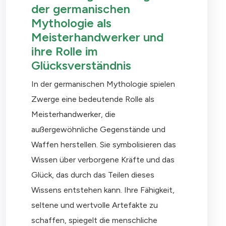
der germanischen
Mythologie als
Meisterhandwerker und
ihre Rolle im
Glücksverständnis
In der germanischen Mythologie spielen
Zwerge eine bedeutende Rolle als
Meisterhandwerker, die
außergewöhnliche Gegenstände und
Waffen herstellen. Sie symbolisieren das
Wissen über verborgene Kräfte und das
Glück, das durch das Teilen dieses
Wissens entstehen kann. Ihre Fähigkeit,
seltene und wertvolle Artefakte zu
schaffen, spiegelt die menschliche