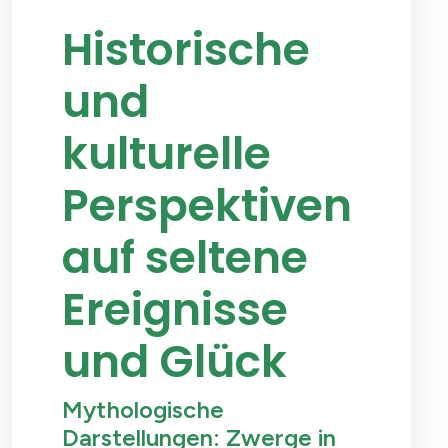
Historische
und
kulturelle
Perspektiven
auf seltene
Ereignisse
und Glück
Mythologische
Darstellungen: Zwerge in