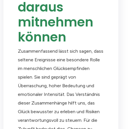
daraus
mitnehmen
können
Zusammenfassend lässt sich sagen, dass
seltene Ereignisse eine besondere Rolle
im menschlichen Glücksempfinden
spielen. Sie sind geprägt von
Überraschung, hoher Bedeutung und
emotionaler Intensität. Das Verständnis
dieser Zusammenhänge hilft uns, das
Glück bewusster zu erleben und Risiken
verantwortungsvoll zu steuern. Für die
Zukunft bedeutet dies, Chancen zu