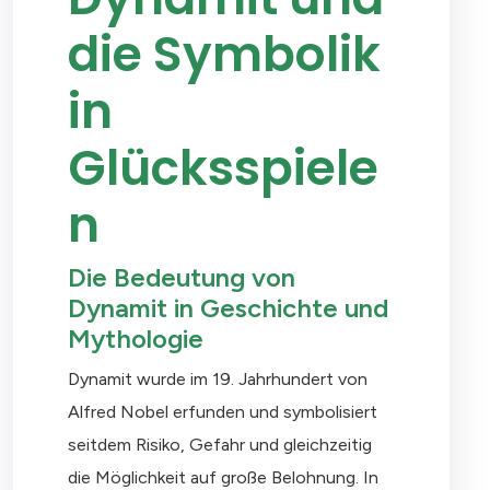
die Symbolik
in
Glücksspiele
n
Die Bedeutung von
Dynamit in Geschichte und
Mythologie
Dynamit wurde im 19. Jahrhundert von
Alfred Nobel erfunden und symbolisiert
seitdem Risiko, Gefahr und gleichzeitig
die Möglichkeit auf große Belohnung. In