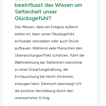
beeinflusst das Wissen um
Seltenheit unser
Glücksgefühl?
Das Wissen, dass ein Ereignis äußerst
selten ist, kann unser Glücksgefühl
entweder verstärken oder auch Druck
aufbauen. Während viele Menschen den
Überraschungseffekt schätzen, führt die
Wahrnehmung der Seltenheit manchmal
zu einer Erwartungshaltung, die
Enttäuschung bei Nicht-Eintreten
erzeugen kann. Dennoch überwiegt oft
die positive Verstärkung durch den
unerwarteten Erfolg.