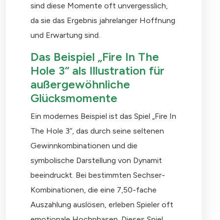
sind diese Momente oft unvergesslich,
da sie das Ergebnis jahrelanger Hoffnung
und Erwartung sind.
Das Beispiel „Fire In The
Hole 3“ als Illustration für
außergewöhnliche
Glücksmomente
Ein modernes Beispiel ist das Spiel „Fire In
The Hole 3“, das durch seine seltenen
Gewinnkombinationen und die
symbolische Darstellung von Dynamit
beeindruckt. Bei bestimmten Sechser-
Kombinationen, die eine 7,50-fache
Auszahlung auslösen, erleben Spieler oft
emotionale Hochphasen. Dieses Spiel