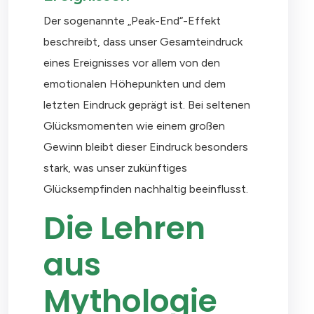
Der sogenannte „Peak-End“-Effekt
beschreibt, dass unser Gesamteindruck
eines Ereignisses vor allem von den
emotionalen Höhepunkten und dem
letzten Eindruck geprägt ist. Bei seltenen
Glücksmomenten wie einem großen
Gewinn bleibt dieser Eindruck besonders
stark, was unser zukünftiges
Glücksempfinden nachhaltig beeinflusst.
Die Lehren
aus
Mythologie