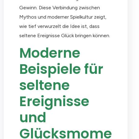
Gewinn. Diese Verbindung zwischen
Mythos und moderner Spielkultur zeigt,
wie tief verwurzelt die Idee ist, dass
seltene Ereignisse Glück bringen können.
Moderne
Beispiele für
seltene
Ereignisse
und
Glücksmome