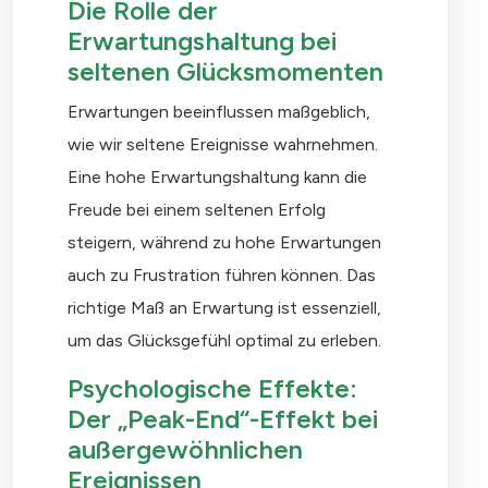
Die Rolle der
Erwartungshaltung bei
seltenen Glücksmomenten
Erwartungen beeinflussen maßgeblich,
wie wir seltene Ereignisse wahrnehmen.
Eine hohe Erwartungshaltung kann die
Freude bei einem seltenen Erfolg
steigern, während zu hohe Erwartungen
auch zu Frustration führen können. Das
richtige Maß an Erwartung ist essenziell,
um das Glücksgefühl optimal zu erleben.
Psychologische Effekte:
Der „Peak-End“-Effekt bei
außergewöhnlichen
Ereignissen