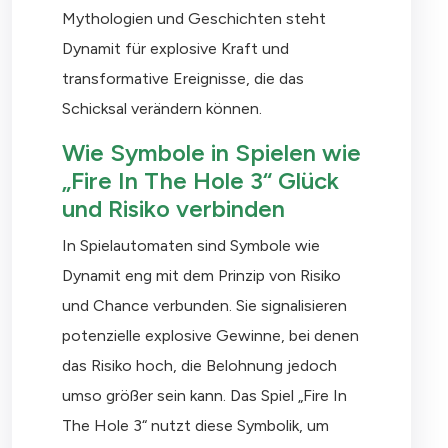
Mythologien und Geschichten steht
Dynamit für explosive Kraft und
transformative Ereignisse, die das
Schicksal verändern können.
Wie Symbole in Spielen wie
„Fire In The Hole 3“ Glück
und Risiko verbinden
In Spielautomaten sind Symbole wie
Dynamit eng mit dem Prinzip von Risiko
und Chance verbunden. Sie signalisieren
potenzielle explosive Gewinne, bei denen
das Risiko hoch, die Belohnung jedoch
umso größer sein kann. Das Spiel „Fire In
The Hole 3“ nutzt diese Symbolik, um