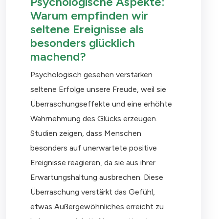
Psychologische Aspekte:
Warum empfinden wir
seltene Ereignisse als
besonders glücklich
machend?
Psychologisch gesehen verstärken
seltene Erfolge unsere Freude, weil sie
Überraschungseffekte und eine erhöhte
Wahrnehmung des Glücks erzeugen.
Studien zeigen, dass Menschen
besonders auf unerwartete positive
Ereignisse reagieren, da sie aus ihrer
Erwartungshaltung ausbrechen. Diese
Überraschung verstärkt das Gefühl,
etwas Außergewöhnliches erreicht zu