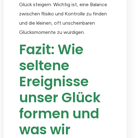
Glück steigern. Wichtig ist, eine Balance
zwischen Risiko und Kontrolle zu finden
und die kleinen, oft unscheinbaren
Glücksmomente zu würdigen.
Fazit: Wie
seltene
Ereignisse
unser Glück
formen und
was wir