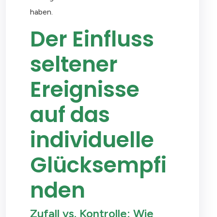
haben.
Der Einfluss
seltener
Ereignisse
auf das
individuelle
Glücksempfi
nden
Zufall vs. Kontrolle: Wie