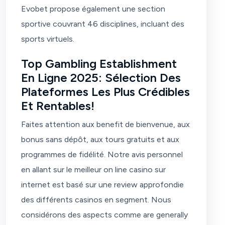
Evobet propose également une section
sportive couvrant 46 disciplines, incluant des
sports virtuels.
Top Gambling Establishment
En Ligne 2025: Sélection Des
Plateformes Les Plus Crédibles
Et Rentables!
Faites attention aux benefit de bienvenue, aux
bonus sans dépôt, aux tours gratuits et aux
programmes de fidélité. Notre avis personnel
en allant sur le meilleur on line casino sur
internet est basé sur une review approfondie
des différents casinos en segment. Nous
considérons des aspects comme are generally