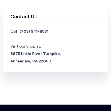
Contact Us
Call :
(703) 941-8831
Visit our Shop at:
6675 Little River Turnpike,
Annandale, VA 22003