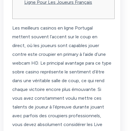
Ligne Pour Les Joueurs Français
Les meilleurs casinos en ligne Portugal
mettent souvent l’accent sur le coup en
direct, où les joueurs sont capables jouer
contre este croupier en primary à l’aide d’une
webcam HD. Le principal avantage para ce type
sobre casino représente le sentiment d’être
dans une véritable salle de coup, ce qui rend
chaque victoire encore plus émouvante. Si
vous avez constamment voulu mettre ces
talents de joueur à l’épreuve durante jouant
avec parfois des croupiers professionnels,
vous devez absolument considérer les Live