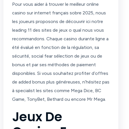
Pour vous aider à trouver le meilleur online
casino sur internet français sobre 2025, nous
les joueurs proposons de découvrir ici notre
leading 11 des sites de jeux o qual nous vous
recommandons. Chaque casino durante ligne a
été évalué en fonction de la régulation, sa
sécurité, social fear sélection de jeux ou de
bonus et par ses méthodes de paiement
disponibles. Si vous souhaitez profiter d’offres
de added bonus plus généreuses, n’hésitez pas
à specialist les sites comme Mega Dice, BC
Game, TonyBet, Bethard ou encore Mr Mega.
Jeux De