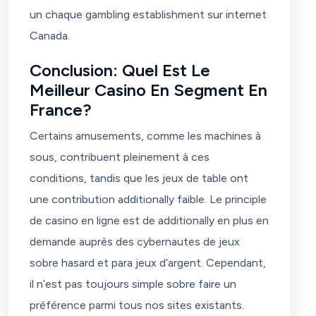
un chaque gambling establishment sur internet
Canada.
Conclusion: Quel Est Le
Meilleur Casino En Segment En
France?
Certains amusements, comme les machines à
sous, contribuent pleinement à ces
conditions, tandis que les jeux de table ont
une contribution additionally faible. Le principle
de casino en ligne est de additionally en plus en
demande auprès des cybernautes de jeux
sobre hasard et para jeux d’argent. Cependant,
il n’est pas toujours simple sobre faire un
préférence parmi tous nos sites existants.