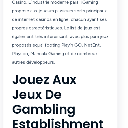
Casino. L’industrie moderne para l’iGaming
propose aux joueurs plusieurs sorts principaux
de internet casinos en ligne, chacun ayant ses
propres caractéristiques. Le list de jeux est
également très intéressant, avec plus para jeux
proposés equal footing Play’n GO, NetEnt,
Playson, Mancala Gaming et de nombreux
autres développeurs.
Jouez Aux
Jeux De
Gambling
Establishment