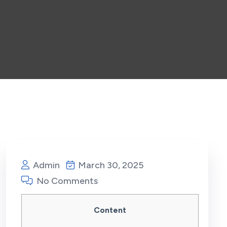
Admin
March 30, 2025
No Comments
Content