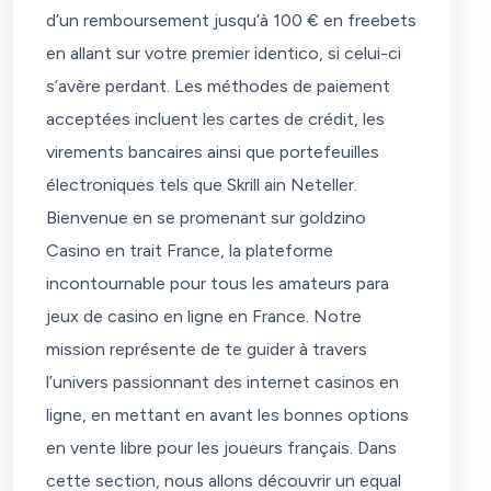
d’un remboursement jusqu’à 100 € en freebets
en allant sur votre premier identico, si celui-ci
s’avère perdant. Les méthodes de paiement
acceptées incluent les cartes de crédit, les
virements bancaires ainsi que portefeuilles
électroniques tels que Skrill ain Neteller.
Bienvenue en se promenant sur
goldzino
Casino en trait France, la plateforme
incontournable pour tous les amateurs para
jeux de casino en ligne en France. Notre
mission représente de te guider à travers
l’univers passionnant des internet casinos en
ligne, en mettant en avant les bonnes options
en vente libre pour les joueurs français. Dans
cette section, nous allons découvrir un equal