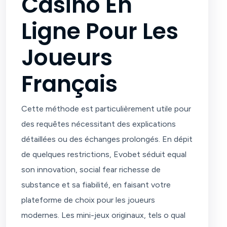
Casino En
Ligne Pour Les
Joueurs
Français
Cette méthode est particulièrement utile pour
des requêtes nécessitant des explications
détaillées ou des échanges prolongés. En dépit
de quelques restrictions, Evobet séduit equal
son innovation, social fear richesse de
substance et sa fiabilité, en faisant votre
plateforme de choix pour les joueurs
modernes. Les mini-jeux originaux, tels o qual